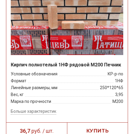
Кирпич полнотелый 1НФ рядовой М200 Печник
Условные обозначения
КР-р-по
Формат
1НФ
Линейные размеры, мм
250*120*65
Вес, кг
3,95
Марка по прочности
М200
Больше характеристик
36,7
руб. / шт.
КУПИТЬ