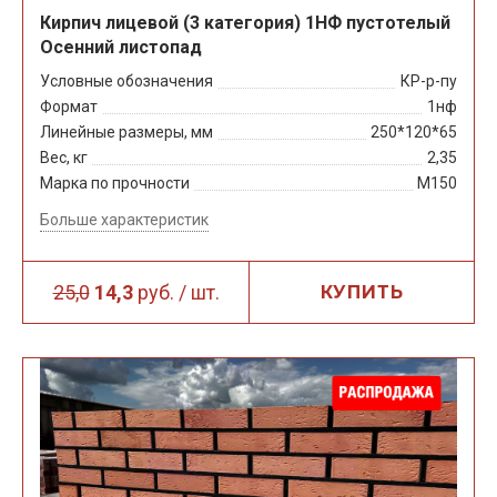
Кирпич лицевой (3 категория) 1НФ пустотелый
Осенний листопад
Условные обозначения
КР-р-пу
Формат
1нф
Линейные размеры, мм
250*120*65
Вес, кг
2,35
Марка по прочности
М150
Больше характеристик
25,0
14,3
руб. / шт.
КУПИТЬ