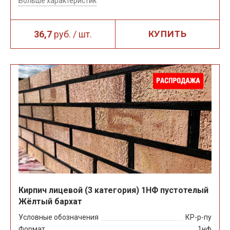
Больше характеристик
36,7
руб. / шт.
КУПИТЬ
Кирпич лицевой (3 категория) 1НФ пустотелый
Жёлтый бархат
Условные обозначения
КР-р-пу
Формат
1нф