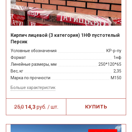
Кирпич лицевой (3 категория) 1НФ пустотелый
Персик
Условные обозначения
КР-р-пу
Формат
1нф
Линейные размеры, мм
250*120*65
Вес, кг
2,35
Марка по прочности
М150
Больше характеристик
25,0
14,3
руб. / шт.
КУПИТЬ