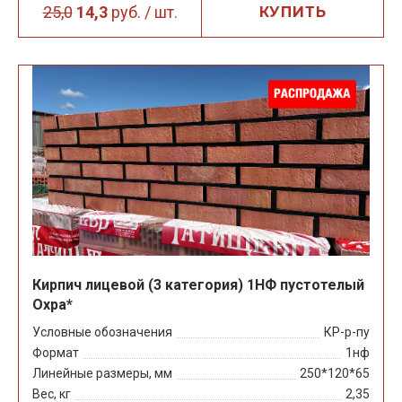
25,0
14,3
руб. / шт.
КУПИТЬ
Кирпич лицевой (3 категория) 1НФ пустотелый
Охра*
Условные обозначения
КР-р-пу
Формат
1нф
Линейные размеры, мм
250*120*65
Вес, кг
2,35